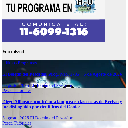
You missed
Últimos Programas
El Boletín del Pescador Prog. Nro. 1735 – 5 de Agosto de 2026
6 agosto, 2026
El Boletín del Pescador
Pesca
Tutoriales
Diego Alfonso encontró una lamprea en las costas de Berisso y
fue distinguido por científicos del Conicet
3 agosto, 2026
El Boletín del Pescador
Pesca
Tutoriales