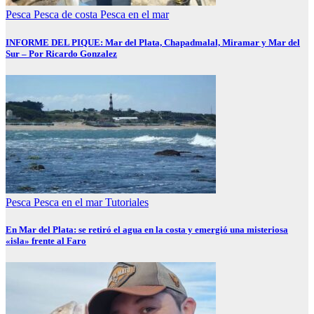
Pesca
Pesca de costa
Pesca en el mar
INFORME DEL PIQUE: Mar del Plata, Chapadmalal, Miramar y Mar del
Sur – Por Ricardo Gonzalez
Pesca
Pesca en el mar
Tutoriales
En Mar del Plata: se retiró el agua en la costa y emergió una misteriosa
«isla» frente al Faro