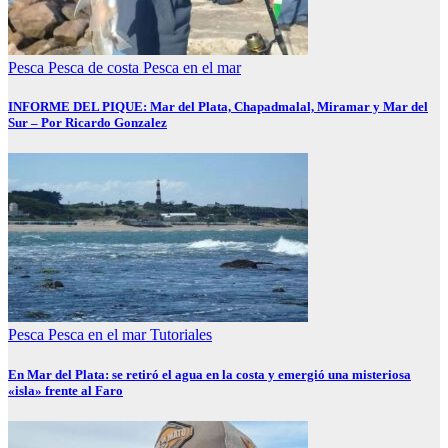
Pesca
Pesca de costa
Pesca en el mar
INFORME DEL PIQUE: Mar del Plata, Chapadmalal, Miramar y Mar del
Sur – Por Ricardo Gonzalez
Pesca
Pesca en el mar
Tutoriales
En Mar del Plata: se retiró el agua en la costa y emergió una misteriosa
«isla» frente al Faro