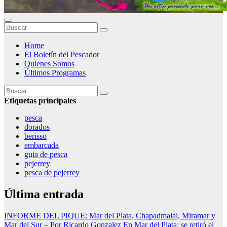
Home
El Boletín del Pescador
Quienes Somos
Últimos Programas
Etiquetas principales
pesca
dorados
berisso
embarcada
guia de pesca
pejerrey
pesca de pejerrey
Última entrada
INFORME DEL PIQUE: Mar del Plata, Chapadmalal, Miramar y
Mar del Sur – Por Ricardo Gonzalez
En Mar del Plata: se retiró el