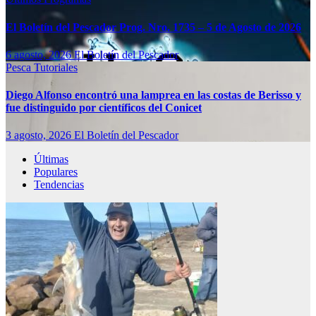
El Boletín del Pescador Prog. Nro. 1735 – 5 de Agosto de 2026
6 agosto, 2026
El Boletín del Pescador
Pesca
Tutoriales
Diego Alfonso encontró una lamprea en las costas de Berisso y
fue distinguido por científicos del Conicet
3 agosto, 2026
El Boletín del Pescador
Últimas
Populares
Tendencias