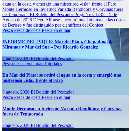
agua en la costa y emergió una misteriosa «isla» frente al Faro
Monte Hermoso en Invierno: Variada Rendidora y Corvinas fuera
de Temporada
El Boletín del Pescador Prog. Nro. 1735 – 5 de
Agosto de 2026
Diego Alfonso encontró una lamprea en las costas
de Berisso y fue distinguido por científicos del Conicet
Pesca
Pesca de costa
Pesca en el mar
INFORME DEL PIQUE: Mar del Plata, Chapadmalal,
Miramar y Mar del Sur – Por Ricardo Gonzalez
8 agosto, 2026
El Boletín del Pescador
Pesca
Pesca en el mar
Tutoriales
En Mar del Plata: se retiró el agua en la costa y emergió una
misteriosa «isla» frente al Faro
8 agosto, 2026
El Boletín del Pescador
Pesca
Pesca de costa
Pesca en el mar
Monte Hermoso en Invierno: Variada Rendidora y Corvinas
fuera de Temporada
7 agosto, 2026
El Boletín del Pescador
Últimos Programas