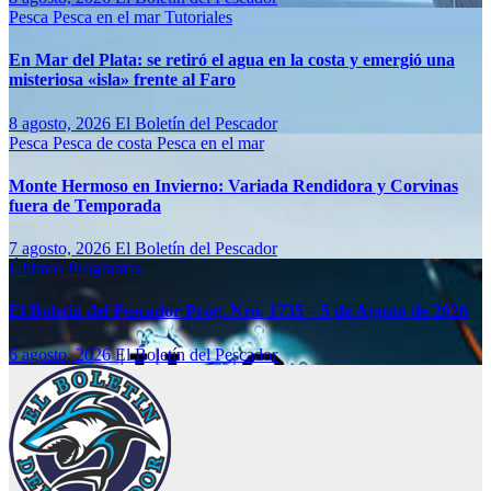
Pesca
Pesca en el mar
Tutoriales
En Mar del Plata: se retiró el agua en la costa y emergió una
misteriosa «isla» frente al Faro
8 agosto, 2026
El Boletín del Pescador
Pesca
Pesca de costa
Pesca en el mar
Monte Hermoso en Invierno: Variada Rendidora y Corvinas
fuera de Temporada
7 agosto, 2026
El Boletín del Pescador
Últimos Programas
El Boletín del Pescador Prog. Nro. 1735 – 5 de Agosto de 2026
6 agosto, 2026
El Boletín del Pescador